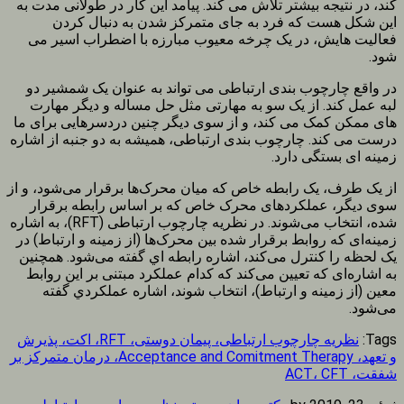
کند، در نتیجه بیشتر تلاش می کند. پیامد این کار در طولانی مدت به
این شکل هست که فرد به جای متمرکز شدن به دنبال کردن
فعالیت هایش، در یک چرخه معیوب مبارزه با اضطراب اسیر می
شود.
در واقع چارچوب بندی ارتباطی می تواند به عنوان یک شمشیر دو
لبه عمل کند. از یک سو به مهارتی مثل حل مساله و دیگر مهارت
های ممکن کمک می کند، و از سوی دیگر چنین دردسرهایی برای ما
درست می کند. چارچوب بندی ارتباطی، همیشه به دو جنبه از اشاره
زمینه ای بستگی دارد.
از یک طرف، یک رابطه خاص که میان محرک‌ها برقرار می‌شود، و از
سوی دیگر، عملکردهای محرک خاص که بر اساس رابطه برقرار
شده، انتخاب می‌شوند. در نظریه چارچوب ارتباطی (RFT)، به اشاره
زمینه‌ای که روابط برقرار شده بین محرک‌ها (از زمینه و ارتباط) در
یک لحظه را کنترل می‌کند، اشاره رابطه اي گفته می‌شود. همچنین
به اشاره‌ای که تعیین می‌کند که کدام عملکرد مبتنی بر این روابط
معین (از زمینه و ارتباط)، انتخاب شوند، اشاره عملكردي گفته
می‌شود.
Tags:
نظریه چارچوب ارتباطی، پیمان دوستی، RFT، اکت، پذیرش
و تعهد، Acceptance and Comitment Therapy، درمان متمرکز بر
شفقت، ACT، CFT