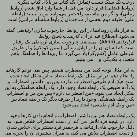
درخت یک سنگ نیست (تمایز). یک کتاب در بالای کتاب دیگری
(روابط فضایی) قرار دارد. من قبل از شما وارد اتاق شدم (روابط
زمانی)، و اگر من بیاستم، راحت‌تر می‌توانید من را ببینید (رابطه
علی). طبقه دوم بخشی از ساختمان (روابط سلسله مراتبی) است.
به قرار دادن رویدادها در این روابط،
چارچوب سازی ارتباطی
گفته
می‌شود. اصطلاح فنی‌تر آن،
کاربست پاسخ روابط
قراردادی
(AARR)، می‌باشد. چارچوب سازی ارتباطی یک رفتار
است که انسان آن را در اوایل زندگی (سنین کودکی) و از طریق
شرطی عامل (کنش‌گر) یاد می‌گیرد. ما رویدادها را هماهنگ باهم،
متضاد با یکدیگر، و … می بینیم.
به این مثال توجه کنید: من مضطرب هستم، پس نمی توانم کارهایم
را انجام دهم. در این مثال: یک رابطه تضاد به این شکل ایجاد شده
است «یک آدم طبیعی اضطراب ندارد» پس بین داشتن اضطراب و
یک آدم طبیعی یک رابطه تضاد وجود دارد. یک رابطه هماهنگی به این
شکل ایجاد می شود. «من اضطراب دارم» پس بین من و اضطراب
یک رابطه هماهنگی وجود دارد. از طرف دیگر یک رابطه تضاد بین
«من و یک آدم طبیعی» ایجاد می شود.
یک رابطه تضاد هم بین داشتن اضطراب و انجام دادن کارها وجود
دارد. در نتیجه فرد تلاش می کند از دست اضطراب خلاص شود. به
دلیل چارچوب های ارتباطی، هرچقدر فرد بیشتر برای خلاص شدن
از دست اضطراب تلاش می کند، به میزان بیشتری آن را تجربه می