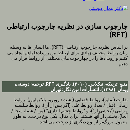
.
چارچوب سازی در نظریه چارچوب ارتباطی
(RFT)
بر اساس نظریه چارچوب ارتباطی (RFT)، ما انسان ها به وسیله
زبان روابط مختلف زیادی برای ارتباط بین رویدادها باهم ایجاد می
کنیم و رویدادها را در چهارچوب های مختلفی از روابط قرار می
دهیم.
منبع: ترنیکه، نیکلاس. (۲۰۱۰). یادگیری RFT. ترجمه: دوستی،
پیمان. (۱۳۹۸). انتشارات امین نگار: تهران.
تفاوت (تمایز)، روابط فضایی (پشت/ روبرو، بالا/ پایین)، روابط
زمانی (قبل / بعد)، روابط علی (اگر پس از آن)، روابط سلسله
مراتبی (“بخشی از”)، و “روابط چشم اندازی” (من / شما، اینجا /
آنجا)، بخشی از آنها هستند. برای مثال، یکی نوع درخت، به طور
معمول بزرگ‌تر از نوع دیگری از درخت می‌باشد.