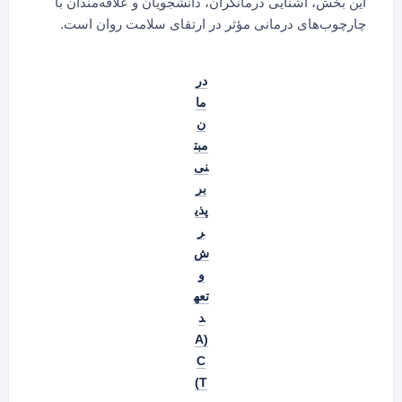
این بخش، آشنایی درمانگران، دانشجویان و علاقه‌مندان با
چارچوب‌های درمانی مؤثر در ارتقای سلامت روان است.
در
ما
ن
مبت
نی
بر
پذی
ر
ش
و
تعه
د
(A
C
T)