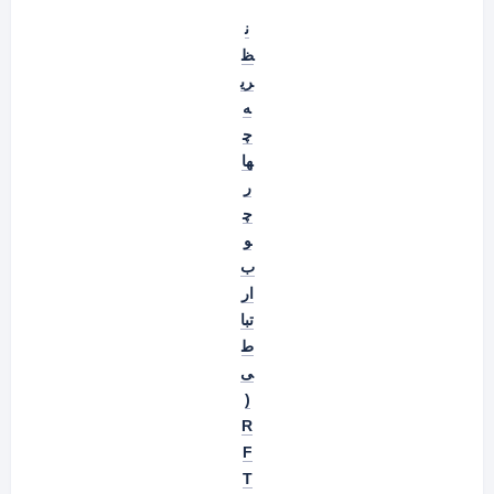
ن
ظ
ری
ه
چ
ها
ر
چ
و
ب
ار
تبا
ط
ی
(
R
F
T