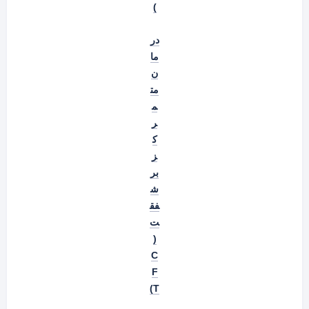
)
در
ما
ن
مت
م
ر
ک
ز
بر
ش
فق
ت
(
C
F
T)