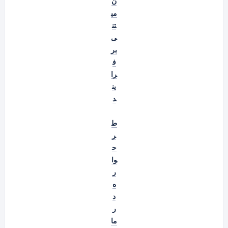
ن
مب
تن
ی
بر
ف
را
ین
د
ط
ر
ح
وا
ر
ه
د
ر
ما