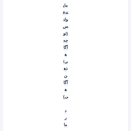
مای
ندف
ولن
س
(تو
جه
آگا
ه
ی/
ذه
ن
آگا
ه
ی)
د
ر
ما