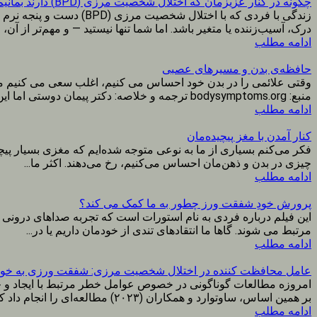
چگونه در کنار عزیزمان که اختلال شخصیت مرزی (BPD) دارند بمانیم؟: با استفاده از اصول ACT و شفقت
زندگی با فردی که با اخت
درک، آسیب‌زننده یا متغیر باشد. اما شما تنها نیستید — و مهم‌تر از آن، ر
ادامه مطلب
حافظه‌ی بدن و مسیرهای عصبی
وقتی علائمی را در بدن خود احساس می کنیم، اغلب سعی می کنیم مانن
منبع: bodysymptoms.org ترجمه و خلاصه: دکتر پیمان دوستی اما این رویکرد...
ادامه مطلب
کنار آمدن با مغز پیچیده‌مان
فکر می‌کنم بسیاری از ما به نوعی متوجه شده‌ایم که مغزی بسیار پیچید
چیزی در بدن و ذهن‌مان احساس می‌کنیم، رخ می‌دهند. اکثر ما...
ادامه مطلب
پرورش خودِ شفقت ورز چطور به ما کمک می کند؟
این فیلم درباره فردی به نام استورات است که تجربه صداهای درونی د
مرتبط می شوند. گاها ما انتقادهای تندی از خودمان داریم یا در...
ادامه مطلب
عامل محافظت کننده در اختلال شخصیت مرزی: شفقت ورزی به خود
بر همین اساس، ساوتوارد و همکاران (۲۰۲۳) مطالعه‌ای را انجام داد که در آن ۲۷۲ نفر با تشخیص...
ادامه مطلب