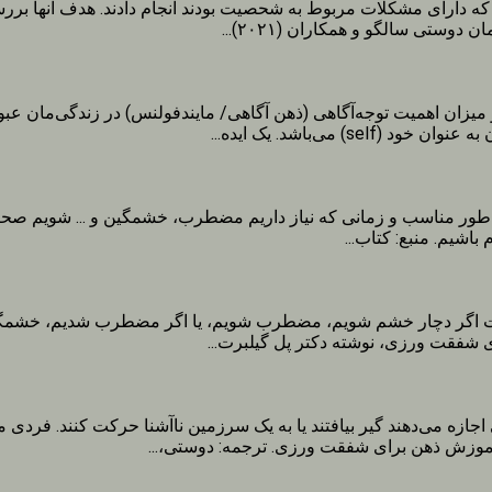
ا[1] (۲۰۲۱) مطالعه‌ای بر روی ۲۶۳ نفر از افرادی که دارای مشکلات مربوط به شحصیت بودند انج
وستی سالگو و همکاران (۲۰۲۱)...
 میزان اهمیت توجه‌آگاهی (ذهن آگاهی/ مایندفولنس) در زندگی‌مان عبو
به طور مناسب و زمانی که نیاز داریم مضطرب، خشمگین و ... شویم صحبت 
اشیم. منبع: کتاب...
 است اگر دچار خشم شویم، مضطرب شویم، یا اگر مضطرب شدیم، خشمگین 
شفقت ورزی، نوشته دکتر پل گیلبرت...
جازه می‌دهند گیر بیافتند یا به یک سرزمین ناآشنا حرکت کنند. فرد