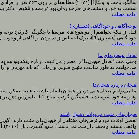
سالگو، باجت و اونک
شفقت به خود با ذهنیت‌های طرحواره‌ای بود. ترجمه و تلخیص: دکتر پیمان د
ادامه مطلب
توجه‌آگاهی و خودآگاهی (هشیاری)
قبل از اینکه بخواهیم از موضوع های مرتبط با چگونگی کارکرد توجه و
خودآگاهی (هشیاری[1])، درک احساس زنده بودن، و آگاهی از وجودمان به عنوان خود (self) می‌باشد. یک ایده...
ادامه مطلب
تعادل هیجان‌های ما
وقتی بحث "تعادل هیجان‌ها" را مطرح می‌کنیم، درباره اینکه بتوانیم 
می‌خواهیم به طور مناسب متهیج شویم، و زمانی که باید مهربان و آرام ب
ادامه مطلب
هیجان درباره هیجان‌ها
ما می‌توانیم هیجان‌هایی درباره هیجان‌هایمان داشته باشیم. ممکن
وسوسه خود شرمنده یا خشمگین گردیم. منبع: کتاب آموزش ذهن برای 
ادامه مطلب
هیجان‌های مثبت می‌توانند دشوار باشند
بعضی اوقات مردم ترس‌های مختلفی از هیجان‌های مثبت دارند- گویی ا
واقعی نیستند و بخشی از شما نمی‌باشند". منبع: گیلبرت، پل. (۲۰۱۰). آموزش ذهن برای شفقت ورزی. ترجمه: دوستی،...
ادامه مطلب