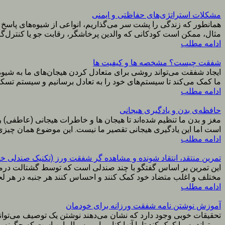
مشکلات استراتژی‌های حفاظتی و ایمنی
همانطور که زندگی را پشت سر می‌گذاریم، انواعی از شیوه‌های پاسخ دا
مثال، ممکن است کودکانی که والدین پرخاشگر، رقابت جو یا کنترل‌گر د
ادامه مطلب
شفقت چیست؟ مشخصه ها و کیفیت ها
ایجاد شفقت می‌تواند روشی برای متعادل کردن هیجان‌های ما به شیوه‌
ما کمک می‌کند تا سیستم‌های خود را به تعادل برسانیم و سیستم تسکین 
ادامه مطلب
حافظه‌ی بدن و یادگیری هیجانی
مغز و بدن ما تنظیم شده‌اند تا هیجان ها و خاطرات هیجانی (عاطفی) ر
است اما این یادگیری هیجانی تقصیر ما نیست. این موضوع همان چیزی
ادامه مطلب
تمرین منتقد، انتقاد شونده و مشاهده گر شفقت ورز (تکنیک صندلی خا
این تمرین بر اساس گفتگو با چند صندلی است که توسط گشتالت درمانگ
مختلف و اغلب متضاد خود کمک کنند و احساس کنند هر جنبه در هر لح
ادامه مطلب
آموزش نوشتن نامه شفقت ورزانه برای خودمان
تحقیقات خوبی وجود دارد که نشان می‌دهند نوشتن یک توصیف می‌تواند ب
می‌تواند به ما کمک کند تا با آنها کنار بیاییم. سوال این است که چگونه...