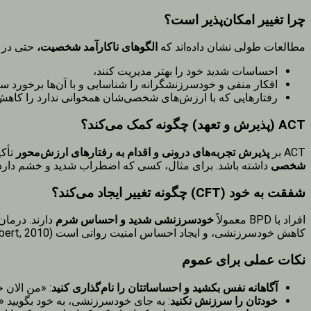
چرا تغییر امکان‌پذیر است؟
مطالعات طولی نشان داده‌اند که
الگوهای ناکارآمد شخصیت،
حتی در BPD، قابل تغییر هستند. مهارت‌هایی که در درمان‌های مبتنی بر ACT و شفقت آموزش داده می‌شوند، به افراد کمک می‌کنند
احساسات شدید خود را بهتر مدیریت کنند،
افکار منفی و خودسرزنشگرانه را شناسایی و با آن‌ها برخورد سا
رفتارهایی که با ارزش‌های شخصی‌شان همخوانی ندارد را کاهش 
ACT (پذیرش و تعهد) چگونه کمک می‌کند؟
ACT بر
پذیرش تجربه‌های درونی و اقدام به رفتارهای ارزش‌محور
تأکی
شخصی
داشته باشد. برای مثال، کسی که اضطراب شدید و خشم دارد، با ACT می‌آموزد که احساساتش را تجربه کند بدون اینکه به روابطش آسیب
شفقت به خود (CFT) چگونه تغییر ایجاد می‌کند؟
افراد با BPD معمولاً
خودسرزنشی شدید و احساس شرم
دارند. درمان
کاهش خودسرزنشی، و ایجاد احساس امنیت روانی است (Gilbert, 2010). تحقیقات نشان داده‌اند که افزایش خودشفقتی، موجب کاهش شدت علائم BPD و بهبود کیفیت روابط می‌شود (Neff & Germer, 2017).
نکات عملی برای عموم
آگاهانه نفس بکشید و احساساتتان را نام‌گذاری کنید
: «من الان
خودتان را سرزنش نکنید
: به جای خودسرزنشی، به خود بگویید 